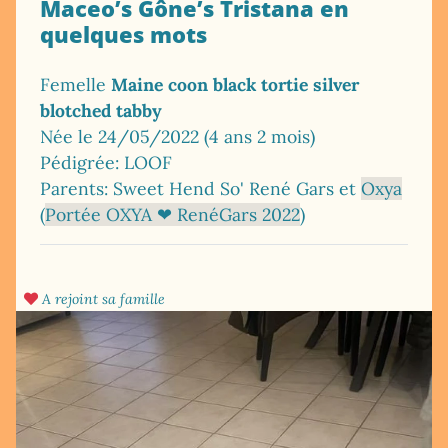
Maceo’s Gône’s Tristana en
quelques mots
Femelle
Maine coon black tortie silver
blotched tabby
Née le 24/05/2022 (4 ans 2 mois)
Pédigrée: LOOF
Parents: Sweet Hend So' René Gars et
Oxya
(
Portée OXYA ❤ RenéGars 2022
)
A rejoint sa famille