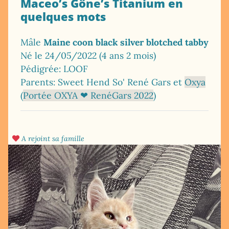
Maceo’s Gône’s Titanium en
quelques mots
Mâle
Maine coon black silver blotched tabby
Né le 24/05/2022 (4 ans 2 mois)
Pédigrée: LOOF
Parents: Sweet Hend So' René Gars et
Oxya
(
Portée OXYA ❤ RenéGars 2022
)
A rejoint sa famille