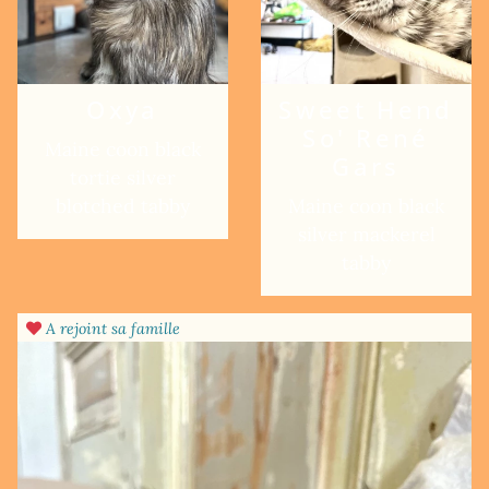
Oxya
Sweet Hend
So' René
Maine coon black
Gars
tortie silver
blotched tabby
Maine coon black
silver mackerel
tabby
A rejoint sa famille