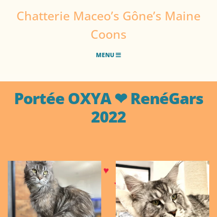
Chatterie Maceo’s Gône’s Maine
Coons
MENU
Portée OXYA ❤ RenéGars
2022
♥
♥
♥
♥
♥
♥
♥
♥