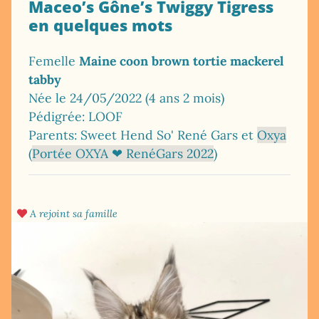
Maceo’s Gône’s Twiggy Tigress
en quelques mots
Femelle
Maine coon brown tortie mackerel
tabby
Née le 24/05/2022 (4 ans 2 mois)
Pédigrée: LOOF
Parents: Sweet Hend So' René Gars et
Oxya
(
Portée OXYA ❤ RenéGars 2022
)
A rejoint sa famille